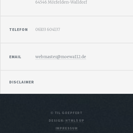
64546 Mörfelden-Walldorf
TELEFON
06103 604137
EMAIL
webmaster@moewa112.de
DISCLAIMER
© TIL GOEPFERT
DESIGN:
HTML5 UP
IMPRESSUM