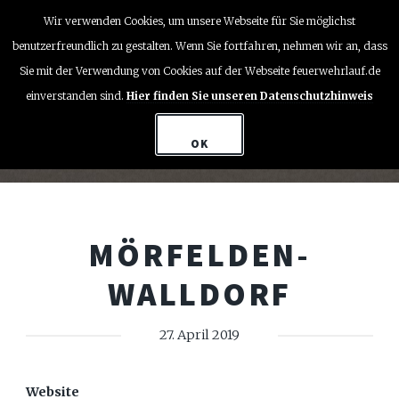
Wir verwenden Cookies, um unsere Webseite für Sie möglichst
MENU
benutzerfreundlich zu gestalten. Wenn Sie fortfahren, nehmen wir an, dass
Sie mit der Verwendung von Cookies auf der Webseite feuerwehrlauf.de
einverstanden sind.
Hier finden Sie unseren Datenschutzhinweis
OK
MÖRFELDEN-
WALLDORF
27. April 2019
Website